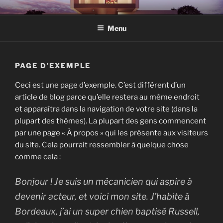
Aller
KAZOTO
Constructeur de Maison individuelle en Guyane
au
Menu
contenu
principal
PAGE D’EXEMPLE
Ceci est une page d’exemple. C’est différent d’un
article de blog parce qu’elle restera au même endroit
et apparaîtra dans la navigation de votre site (dans la
plupart des thèmes). La plupart des gens commencent
par une page « À propos » qui les présente aux visiteurs
du site. Cela pourrait ressembler à quelque chose
comme cela :
Bonjour ! Je suis un mécanicien qui aspire à
devenir acteur, et voici mon site. J’habite à
Bordeaux, j’ai un super chien baptisé Russell,